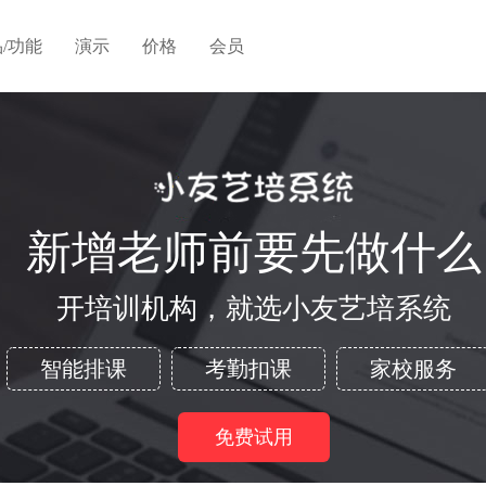
/功能
演示
价格
会员
新增老师前要先做什么
开培训机构，就选小友艺培系统
智能排课
考勤扣课
家校服务
免费试用