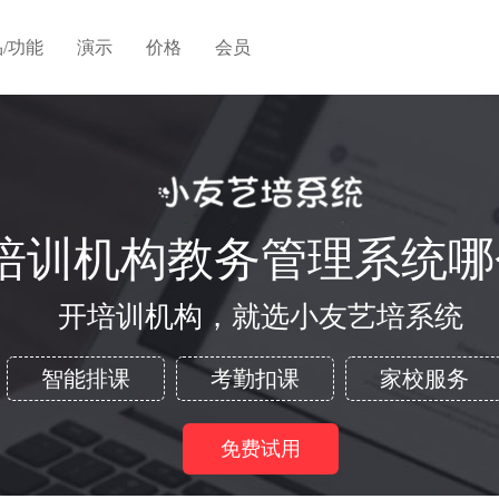
/功能
演示
价格
会员
培训机构教务管理系统哪
开培训机构，就选小友艺培系统
智能排课
考勤扣课
家校服务
免费试用