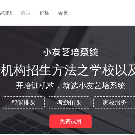
/功能
演示
价格
会员
培机构招生方法之学校以
开培训机构，就选小友艺培系统
智能排课
考勤扣课
家校服务
免费试用